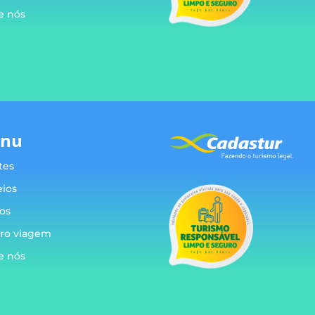
e nós
g
nu
tes
eios
os
ro viagem
e nós
g