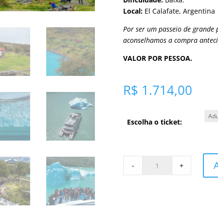
Local:
El Calafate, Argentina
Por ser um passeio de grande 
aconselhamos a compra anteci
VALOR POR PESSOA.
R$ 1.714,00
Escolha o ticket:
Glaciares
-
+
Gourmet
-
Classic
quantity