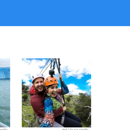
artão
Até 12x no cartão