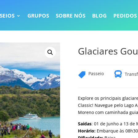
SEIOS
GRUPOS
SOBRE NÓS
BLOG
PEDIDOS
Glaciares Gou

Passeio

Transf
Explore os principais glacia
Classic! Navegue pelo Lago Ar
Moreno com caminhada guiada
Saídas
: 01 de Junho a 13 de 
Horário
:
Embarque às 08h30
Dificuldade:
Baixa.