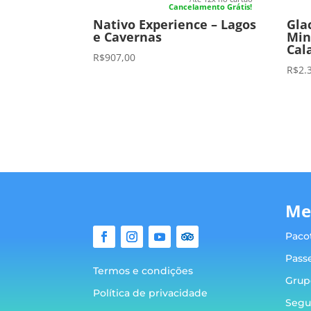
Cancelamento Grátis!
Nativo Experience – Lagos
Gla
e Cavernas
Min
Cal
R$
907,00
R$
2.
Me
Paco
Pass
Termos e condições
Grup
Política de privacidade
Segu