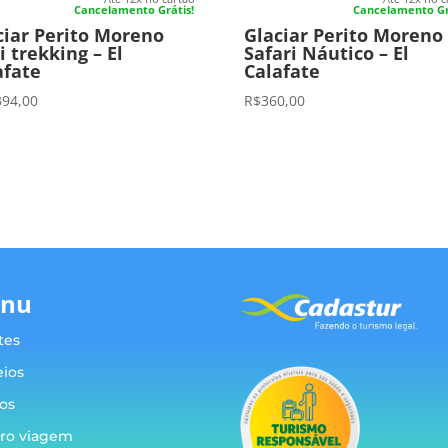
Cancelamento Grátis!
Cancelamento Gr
ciar Perito Moreno
Glaciar Perito Moreno
i trekking – El
Safari Náutico – El
afate
Calafate
394,00
R$
360,00
nu
tes
eios
os
ro viagem