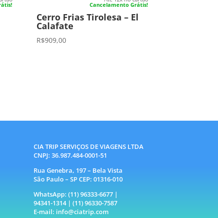
átis!
Cancelamento Grátis!
Cerro Frias Tirolesa – El
Calafate
R$
909,00
CIA TRIP SERVIÇOS DE VIAGENS LTDA
CNPJ: 36.987.484-0001-51
Rua Genebra, 197 – Bela Vista
São Paulo – SP CEP: 01316-010
WhatsApp: (11) 96333-6677 |
94341-1314 |
(11) 96330-7587
E-mail: info@ciatrip.com