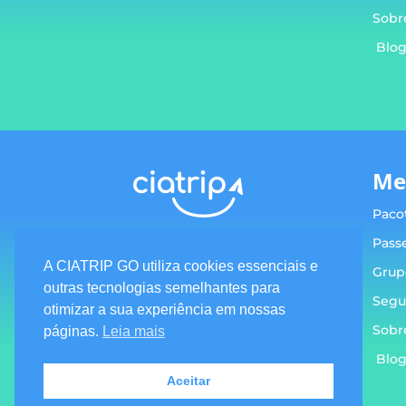
Sobr
Blo
Me
Paco
Pass
A CIATRIP GO utiliza cookies essenciais e
Grup
outras tecnologias semelhantes para
Segu
Termos e condições
otimizar a sua experiência em nossas
Sobr
Política de privacidade
páginas.
Leia mais
Blo
Aceitar