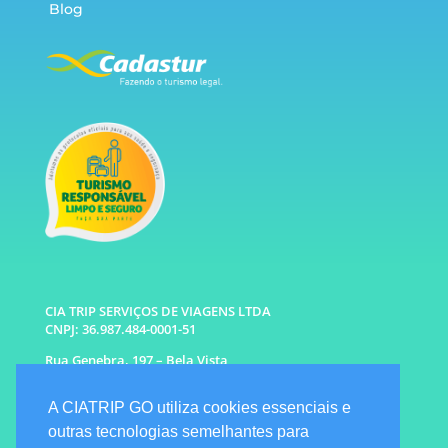
Blog
CIA TRIP SERVIÇOS DE VIAGENS LTDA
CNPJ: 36.987.484-0001-51
Rua Genebra, 197 – Bela Vista
São Paulo – SP CEP: 01316-010
A CIATRIP GO utiliza cookies essenciais e
WhatsApp: (11) 96333-6677 |
94341-1314
outras tecnologias semelhantes para
E-mail: info@ciatrip.com