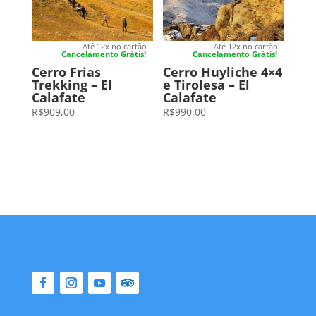
Até 12x no cartão
Até 12x no cartão
Cancelamento Grátis!
Cancelamento Grátis!
Cerro Frias
Cerro Huyliche 4×4
Trekking – El
e Tirolesa – El
Calafate
Calafate
R$
909,00
R$
990,00