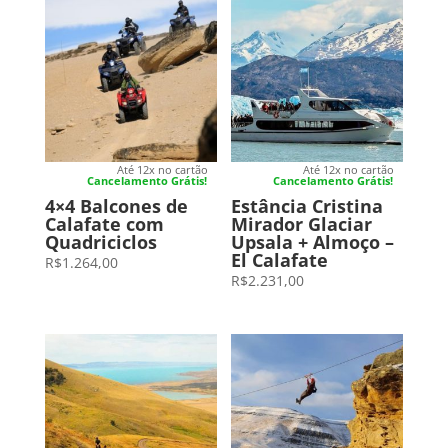
Até 12x no cartão
Até 12x no cartão
Cancelamento Grátis!
Cancelamento Grátis!
4×4 Balcones de
Estância Cristina
Calafate com
Mirador Glaciar
Quadriciclos
Upsala + Almoço –
El Calafate
R$
1.264,00
R$
2.231,00