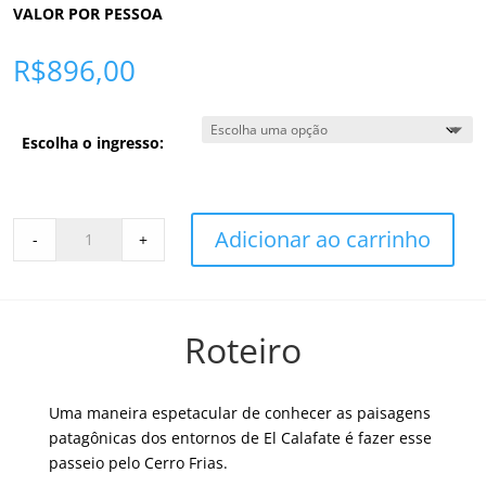
VALOR POR PESSOA
R$
896,00
Escolha o ingresso:
Cerro
Adicionar ao carrinho
-
+
Frias
com
4X4
-
Roteiro
El
Calafate
quantity
Uma maneira espetacular de conhecer as paisagens
patagônicas dos entornos de El Calafate é fazer esse
passeio pelo Cerro Frias.