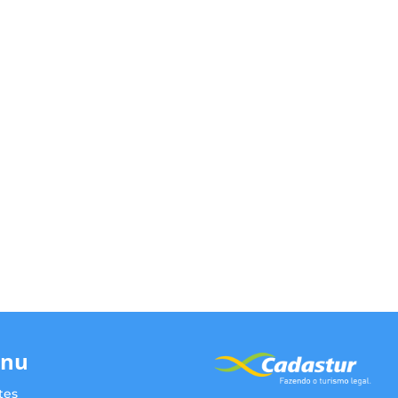
nu
tes