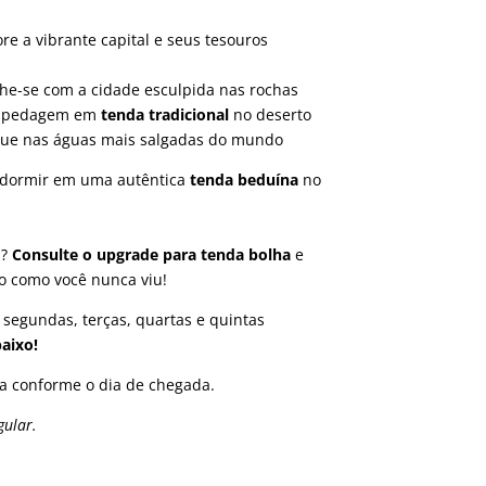
ore
a
vibrante
capital
e
seus
tesouros
he-
se
com
a
cidade
esculpida
nas
rochas
spedagem
em
tenda
tradicional
no
deserto
tue
nas
águas
mais
salgadas
do
mundo
dormir
em
uma
autêntica
tenda
beduína
no
a?
Consulte
o
upgrade
para
tenda
bolha
e
do
como
você
nunca
viu!
segundas, terças, quartas e quintas
aixo!
a conforme o dia de chegada.
ular.