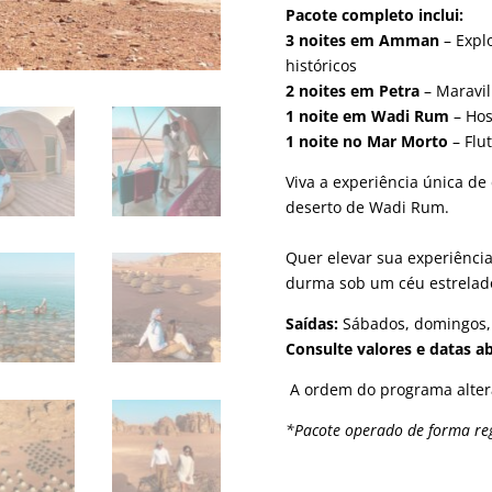
Pacote
completo
inclui:
3
noites
em
Amman
–
Expl
históricos
2
noites
em
Petra
–
Maravil
1
noite
em
Wadi
Rum
–
Ho
1
noite
no
Mar
Morto
–
Flu
Viva
a
experiência
única
de
deserto
de
Wadi
Rum.
Quer
elevar
sua
experiênci
durma
sob
um
céu
estrela
Saídas:
Sábados, domingos, 
Consulte valores e datas ab
A ordem do programa alter
*Pacote operado de forma reg