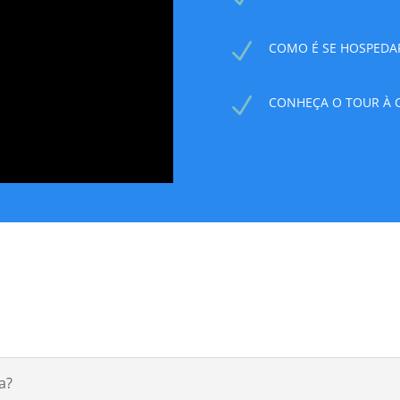
N
COMO É SE HOSPEDA
N
CONHEÇA O TOUR À C
a?