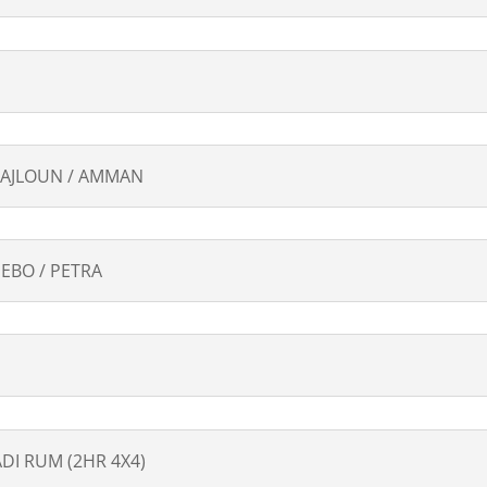
Dias
e
7
Noites
quantity
/ AJLOUN / AMMAN
EBO / PETRA
ADI RUM (2HR 4X4)