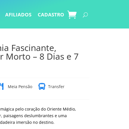
AFILIADOS
CADASTRO
ia Fascinante,
 Morto – 8 Dias e 7


Meia Pensão
Transfer
a
mágica
pelo
coração
do
Oriente
Médio,
r,
paisagens
deslumbrantes
e
uma
rdadeira
imersão
no
destino.