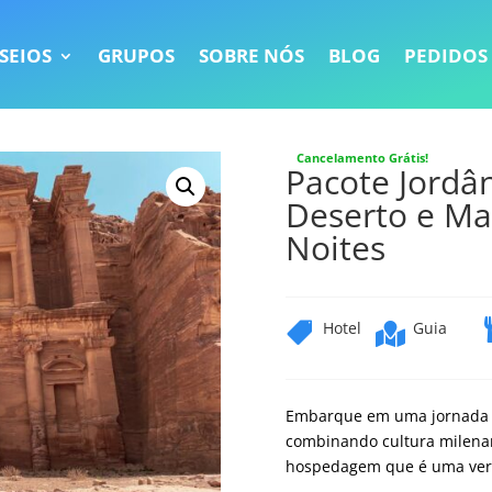
SEIOS
GRUPOS
SOBRE NÓS
BLOG
PEDIDOS
Cancelamento Grátis!
Pacote Jordân
Deserto e Mar
Noites
Hotel
Guia


Embarque
em
uma
jornad
combinando
cultura
milena
hospedagem
que
é
uma
ve