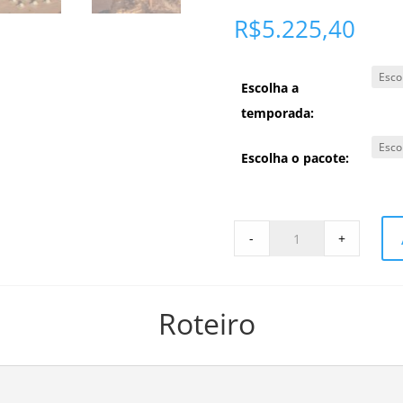
R$
5.225,40
Escolha a
temporada:
Escolha o pacote:
Pacote
-
+
Jordânia
Fascinante,
Deserto
e
Roteiro
Mar
Morto
-
8