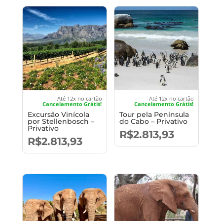
alto
para
baixo
Até 12x no cartão
Até 12x no cartão
Cancelamento Grátis!
Cancelamento Grátis!
Excursão Vinícola
Tour pela Península
por Stellenbosch –
do Cabo – Privativo
Privativo
R$
2.813,93
R$
2.813,93