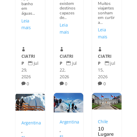
existem
Muitos
banho
destinos
viajantes
em
capazes
sonham
águas...
de...
em curtir
Leia
a...
Leia
mais
Leia
mais
mais



CIATRI
CIATRI
CIATRI
P
jul
P
jul
P
jul



22,
29,
15,
2026
2026
2026
0
0
0



Chile
Argentina
Argentina
10
,
,
Lugare
El