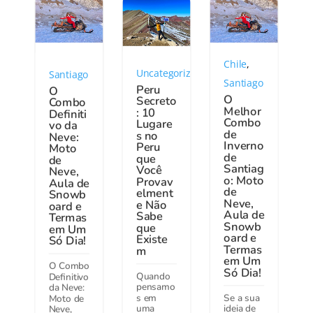
Chile
,
Uncategorized
Santiago
Santiago
Peru
O
O
Secreto
Combo
Melhor
: 10
Definiti
Combo
Lugare
vo da
de
s no
Neve:
Inverno
Peru
Moto
de
que
de
Santiag
Você
Neve,
o: Moto
Provav
Aula de
de
elment
Snowb
Neve,
e Não
oard e
Aula de
Sabe
Termas
Snowb
que
em Um
oard e
Existe
Só Dia!
Termas
m
em Um
O Combo
Só Dia!
Quando
Definitivo
pensamo
da Neve:
s em
Se a sua
Moto de
uma
ideia de
Neve,