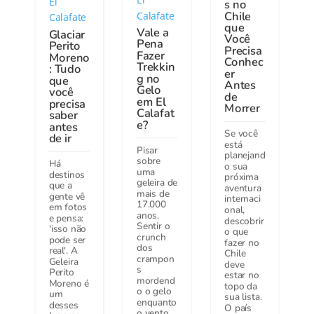
El
s no
Chile
Calafate
Calafate
que
Vale a
Glaciar
Você
Pena
Perito
Precisa
Fazer
Moreno
Conhec
Trekkin
: Tudo
er
g no
que
Antes
Gelo
você
de
em El
precisa
Morrer
Calafat
saber
e?
antes
Se você
de ir
está
Pisar
planejand
sobre
Há
o sua
uma
destinos
próxima
geleira de
que a
aventura
mais de
gente vê
internaci
17.000
em fotos
onal,
anos.
e pensa:
descobrir
Sentir o
'isso não
o que
crunch
pode ser
fazer no
dos
real'. A
Chile
crampon
Geleira
deve
s
Perito
estar no
mordend
Moreno é
topo da
o o gelo
um
sua lista.
enquanto
desses
O país
o vento