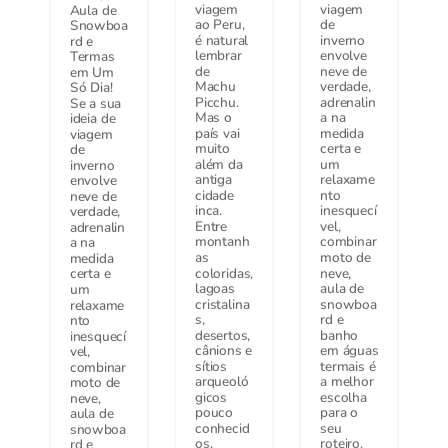
viagem
viagem
Aula de
ao Peru,
de
Snowboa
é natural
inverno
rd e
lembrar
envolve
Termas
de
neve de
em Um
Machu
verdade,
Só Dia!
Picchu.
adrenalin
Se a sua
Mas o
a na
ideia de
país vai
medida
viagem
muito
certa e
de
além da
um
inverno
antiga
relaxame
envolve
cidade
nto
neve de
inca.
inesquecí
verdade,
Entre
vel,
adrenalin
montanh
combinar
a na
as
moto de
medida
coloridas,
neve,
certa e
lagoas
aula de
um
cristalina
snowboa
relaxame
s,
rd e
nto
desertos,
banho
inesquecí
cânions e
em águas
vel,
sítios
termais é
combinar
arqueoló
a melhor
moto de
gicos
escolha
neve,
pouco
para o
aula de
conhecid
seu
snowboa
os,
roteiro.
rd e