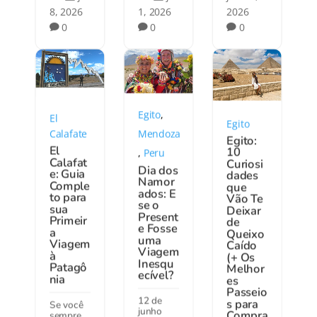
8, 2026
1, 2026
2026
0
0
0



Egito
,
El
Egito
Mendoza
Calafate
Egito:
El
10
,
Peru
Calafat
Curiosi
Dia dos
e: Guia
dades
Namor
Comple
que
ados: E
to para
Vão Te
se o
sua
Deixar
Present
Primeir
de
e Fosse
a
Queixo
uma
Viagem
Caído
Viagem
à
(+ Os
Inesqu
Patagô
Melhor
ecível?
nia
es
Passeio
12 de
s para
Se você
junho
Compra
sempre