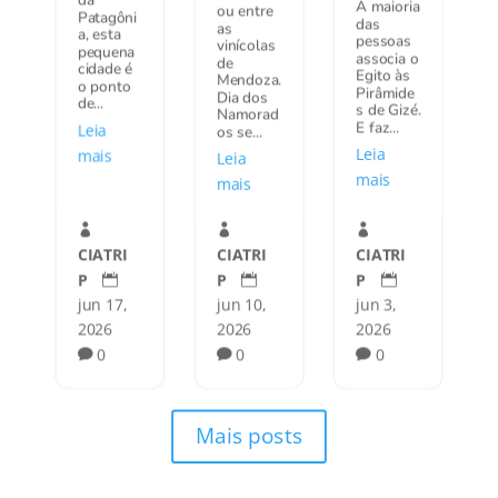
da
A maioria
ou entre
Patagôni
das
as
a, esta
pessoas
vinícolas
pequena
associa o
de
cidade é
Egito às
Mendoza.
o ponto
Pirâmide
Dia dos
de...
s de Gizé.
Namorad
E faz...
Leia
os se...
Leia
mais
Leia
mais
mais



CIATRI
CIATRI
CIATRI
P
P
P



jun 3,
jun 17,
jun 10,
2026
2026
2026
0
0
0



Mais posts