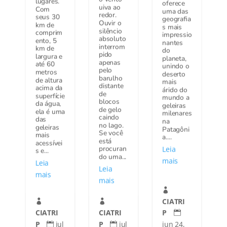
lugares.
oferece
uiva ao
Com
uma das
redor.
seus 30
geografia
Ouvir o
km de
s mais
silêncio
comprim
impressio
absoluto
ento, 5
nantes
interrom
km de
do
pido
largura e
planeta,
apenas
até 60
unindo o
pelo
metros
deserto
barulho
de altura
mais
distante
acima da
árido do
de
superfície
mundo a
blocos
da água,
geleiras
de gelo
ela é uma
milenares
caindo
das
na
no lago.
geleiras
Patagôni
Se você
mais
a....
está
acessívei
procuran
Leia
s e...
do uma...
mais
Leia
Leia
mais
mais

CIATRI


CIATRI
CIATRI
P

P
jul
P
jul
jun 24,

