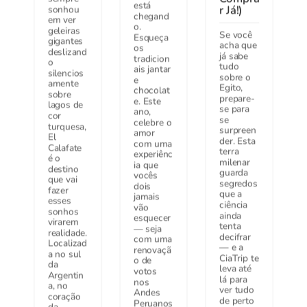
está
r Já!)
sonhou
chegand
em ver
o.
geleiras
Se você
Esqueça
gigantes
acha que
os
deslizand
já sabe
tradicion
o
tudo
ais jantar
silencios
sobre o
e
amente
Egito,
chocolat
sobre
prepare-
e. Este
lagos de
se para
ano,
cor
se
celebre o
turquesa,
surpreen
amor
El
der. Esta
com uma
Calafate
terra
experiênc
é o
milenar
ia que
destino
guarda
vocês
que vai
segredos
dois
fazer
que a
jamais
esses
ciência
vão
sonhos
ainda
esquecer
virarem
tenta
— seja
realidade.
decifrar
com uma
Localizad
— e a
renovaçã
a no sul
CiaTrip te
o de
da
leva até
votos
Argentin
lá para
nos
a, no
ver tudo
Andes
coração
de perto
Peruanos