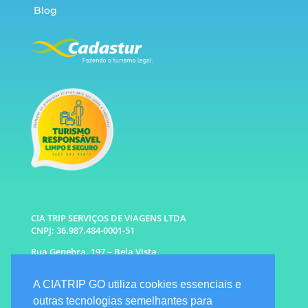
Blog
CIA TRIP SERVIÇOS DE VIAGENS LTDA
CNPJ: 36.987.484-0001-51
Rua Genebra, 197 – Bela Vista
São Paulo – SP CEP: 01316-010
A CIATRIP GO utiliza cookies essenciais e
WhatsApp: (11) 96333-6677 |
94341-1314
outras tecnologias semelhantes para