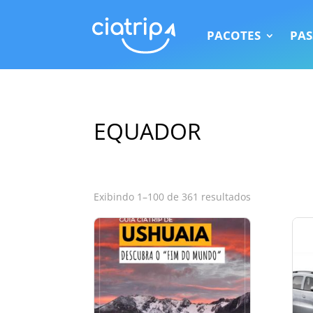
PACOTES
PAS
EQUADOR
Classificado
Exibindo 1–100 de 361 resultados
por
popularidad