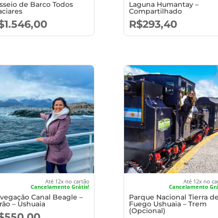
sseio de Barco Todos
Laguna Humantay –
aciares
Compartilhado
$
1.546,00
R$
293,40
Até 12x no cartão
Até 12x no ca
Cancelamento Grátis!
Cancelamento Grá
vegação Canal Beagle –
Parque Nacional Tierra de
rão – Ushuaia
Fuego Ushuaia – Trem
(Opcional)
$
550,00