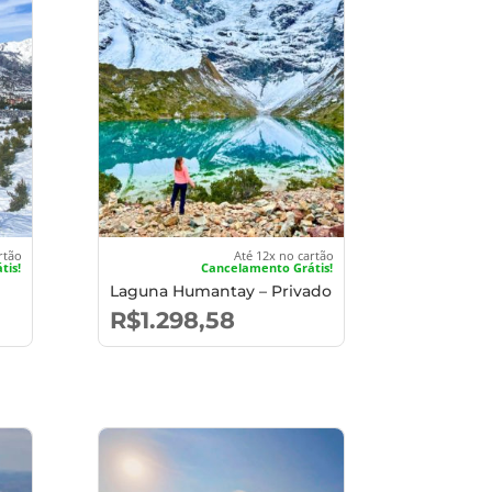
rtão
Até 12x no cartão
tis!
Cancelamento Grátis!
Laguna Humantay – Privado
R$
1.298,58