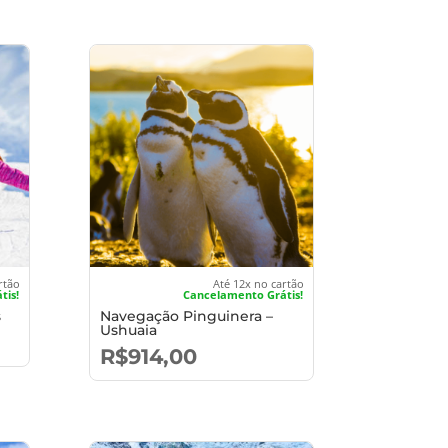
rtão
Até 12x no cartão
tis!
Cancelamento Grátis!
s
Navegação Pinguinera –
Ushuaia
R$
914,00