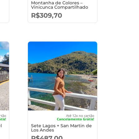
Montanha de Colores –
Vinicunca Compartilhado
R$
309,70
rtão
Até 12x no cartão
tis!
Cancelamento Grátis!
l
Sete Lagos + San Martin de
Los Andes
R$
487,00