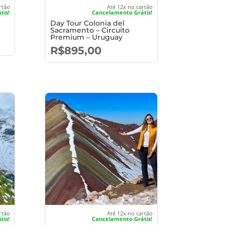
rtão
Até 12x no cartão
tis!
Cancelamento Grátis!
Day Tour Colonia del
Sacramento – Circuito
Premium – Uruguay
R$
895,00
rtão
Até 12x no cartão
tis!
Cancelamento Grátis!