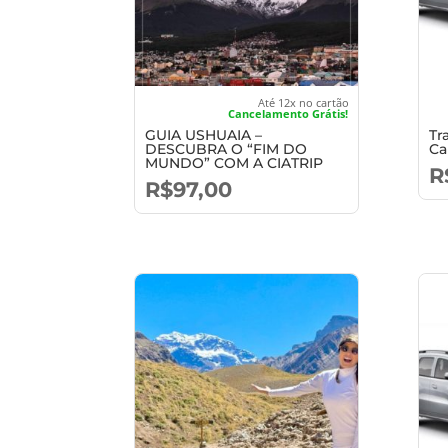
Até 12x no cartão
Cancelamento Grátis!
GUIA USHUAIA –
Tr
DESCUBRA O “FIM DO
Ca
MUNDO” COM A CIATRIP
R
R$
97,00