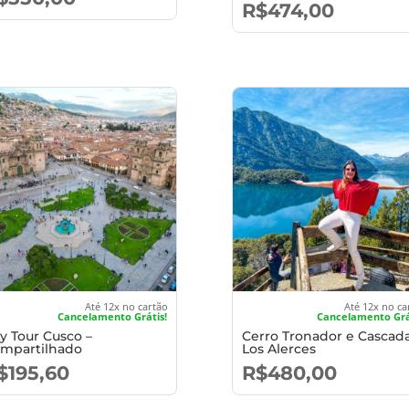
R$
474,00
Até 12x no cartão
Até 12x no ca
Cancelamento Grátis!
Cancelamento Grá
ty Tour Cusco –
Cerro Tronador e Cascad
mpartilhado
Los Alerces
$
195,60
R$
480,00