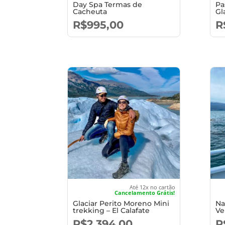
Day Spa Termas de
Pa
Cacheuta
Gl
R$
995,00
R
Até 12x no cartão
Cancelamento Grátis!
Glaciar Perito Moreno Mini
Na
trekking – El Calafate
Ve
R$
2.394,00
R