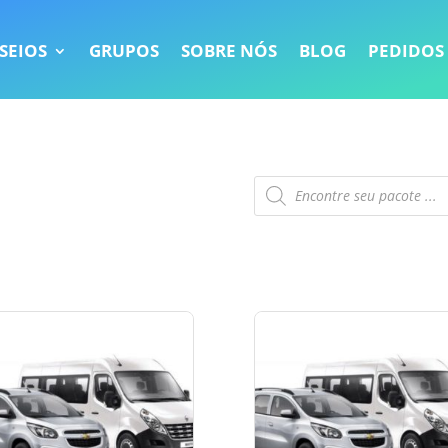
SEIOS
GRUPOS
SOBRE NÓS
BLOG
PEDIDOS
Pesquisar
produtos
e