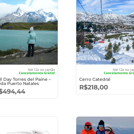
Até 12x no cartão
Até 12x no ca
Cancelamento Grátis!
Cancelamento Grá
ll Day Torres del Paine –
Cerro Catedral
ída Puerto Natales
R$
218,00
$
494,44