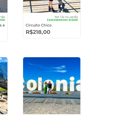
rtão
Até 12x no cartão
tis!
Cancelamento Grátis!
s e
Circuito Chico
R$
218,00