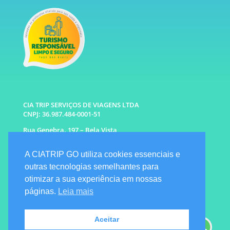
CIA TRIP SERVIÇOS DE VIAGENS LTDA
CNPJ: 36.987.484-0001-51
Rua Genebra, 197 – Bela Vista
São Paulo – SP CEP: 01316-010
A CIATRIP GO utiliza cookies essenciais e
WhatsApp: (11) 96333-6677 |
94341-1314
outras tecnologias semelhantes para
E-mail: info@ciatrip.com
otimizar a sua experiência em nossas
Atendimento Comercial:
páginas.
Leia mais
Segunda à Sexta: 9h às 18h
Sábado e Domingo: 10h as 16h
Emergencial: Seg a Dom das 7h as 22h
Aceitar