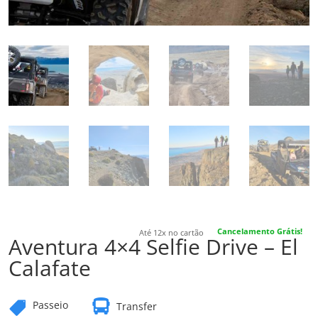
Cancelamento Grátis!
Até 12x no cartão
Aventura 4×4 Selfie Drive – El
Calafate

Passeio

Transfer