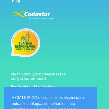
Blog
CIA TRIP SERVIÇOS DE VIAGENS LTDA
CNPJ: 36.987.484-0001-51
Rua Genebra, 197 – Bela Vista
São Paulo – SP CEP: 01316-010
A CIATRIP GO utiliza cookies essenciais e
WhatsApp: (11) 96333-6677 |
94341-1314
outras tecnologias semelhantes para
E-mail: info@ciatrip.com