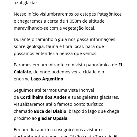
azul glaciar.
Nesse início vislumbraremos os estepes Patagônicos
e chegaremos a cerca de 1.050m de altitude,
maravilhando-se com a vegetação local.
Durante o caminho o guia nos passa informações
sobre geologia, fauna e flora local, para que
possamos entender a beleza que vemos.
Paramos em um mirante com vista panorâmica de
El
Calafate
, de onde podemos ver a cidade e o
enorme
Lago Argentino
.
Seguimos até termos uma vista incrível
da
Cordilheira dos Andes
e suas geleiras glaciares.
Visualizaremos até o famoso ponto turístico
chamado
Boca del Diablo
, braço do lago que chega
próximo ao
glaciar Upsala
.
Em um dia aberto conseguiremos avistar os
deslumbrantes cumes dos FitzRoy e da Torre de El