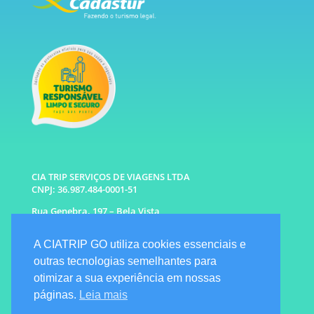
CIA TRIP SERVIÇOS DE VIAGENS LTDA
CNPJ: 36.987.484-0001-51
Rua Genebra, 197 – Bela Vista
São Paulo – SP CEP: 01316-010
A CIATRIP GO utiliza cookies essenciais e
WhatsApp: (11) 96333-6677 |
94341-1314
outras tecnologias semelhantes para
E-mail: info@ciatrip.com
otimizar a sua experiência em nossas
Atendimento Comercial:
páginas.
Leia mais
Segunda à Sexta: 9h às 18h