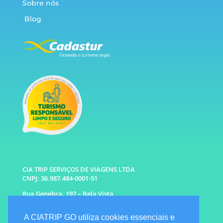
Sobre nós
Blog
CIA TRIP SERVIÇOS DE VIAGENS LTDA
CNPJ: 36.987.484-0001-51
Rua Genebra, 197 – Bela Vista
São Paulo – SP CEP: 01316-010
A CIATRIP GO utiliza cookies essenciais e
WhatsApp: (11) 96333-6677 |