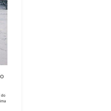
do
e do
sima