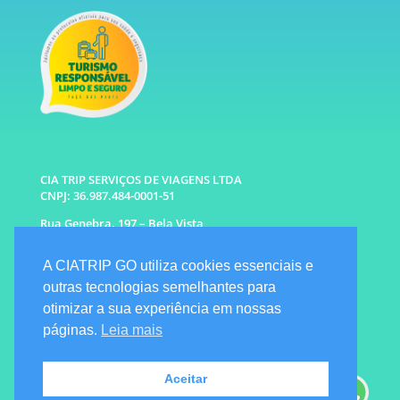
CIA TRIP SERVIÇOS DE VIAGENS LTDA
CNPJ: 36.987.484-0001-51
Rua Genebra, 197 – Bela Vista
São Paulo – SP CEP: 01316-010
A CIATRIP GO utiliza cookies essenciais e
WhatsApp: (11) 96333-6677 |
94341-1314
outras tecnologias semelhantes para
E-mail: info@ciatrip.com
otimizar a sua experiência em nossas
Atendimento Comercial:
páginas.
Leia mais
Segunda à Sexta: 9h às 18h
Sábado e Domingo: 10h as 16h
Emergencial: Seg a Dom das 7h as 22h
Aceitar