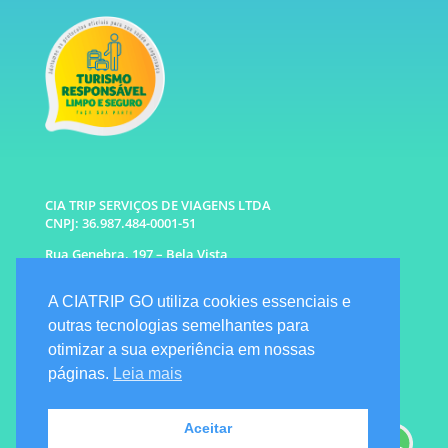
CIA TRIP SERVIÇOS DE VIAGENS LTDA
CNPJ: 36.987.484-0001-51
Rua Genebra, 197 – Bela Vista
São Paulo – SP CEP: 01316-010
A CIATRIP GO utiliza cookies essenciais e
WhatsApp: (11) 96333-6677 |
94341-1314
outras tecnologias semelhantes para
E-mail: info@ciatrip.com
otimizar a sua experiência em nossas
Atendimento Comercial:
páginas.
Leia mais
Segunda à Sexta: 9h às 18h
Sábado e Domingo: 10h as 16h
Emergencial: Seg a Dom das 7h as 22h
Aceitar