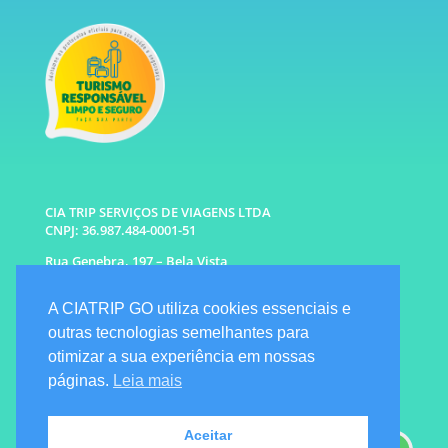
CIA TRIP SERVIÇOS DE VIAGENS LTDA
CNPJ: 36.987.484-0001-51
Rua Genebra, 197 – Bela Vista
São Paulo – SP CEP: 01316-010
A CIATRIP GO utiliza cookies essenciais e
WhatsApp: (11) 96333-6677 |
94341-1314
outras tecnologias semelhantes para
E-mail: info@ciatrip.com
otimizar a sua experiência em nossas
Atendimento Comercial:
páginas.
Leia mais
Segunda à Sexta: 9h às 18h
Sábado e Domingo: 10h as 16h
Emergencial: Seg a Dom das 7h as 22h
Aceitar