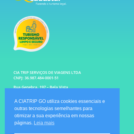
CIA TRIP SERVIÇOS DE VIAGENS LTDA
CNPJ: 36.987.484-0001-51
Rua Genebra, 197 – Bela Vista
São Paulo – SP CEP: 01316-010
A CIATRIP GO utiliza cookies essenciais e
WhatsApp: (11) 96333-6677 |
94341-1314
outras tecnologias semelhantes para
E-mail: info@ciatrip.com
otimizar a sua experiência em nossas
Atendimento Comercial:
páginas.
Leia mais
Segunda à Sexta: 9h às 18h
Sábado e Domingo: 10h as 16h