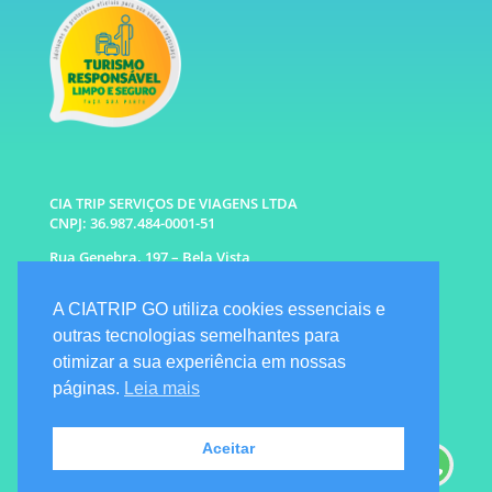
CIA TRIP SERVIÇOS DE VIAGENS LTDA
CNPJ: 36.987.484-0001-51
Rua Genebra, 197 – Bela Vista
São Paulo – SP CEP: 01316-010
A CIATRIP GO utiliza cookies essenciais e
WhatsApp: (11) 96333-6677 |
94341-1314
outras tecnologias semelhantes para
E-mail: info@ciatrip.com
otimizar a sua experiência em nossas
Atendimento Comercial:
páginas.
Leia mais
Segunda à Sexta: 9h às 18h
Sábado e Domingo: 10h as 16h
Emergencial: Seg a Dom das 7h as 22h
Aceitar