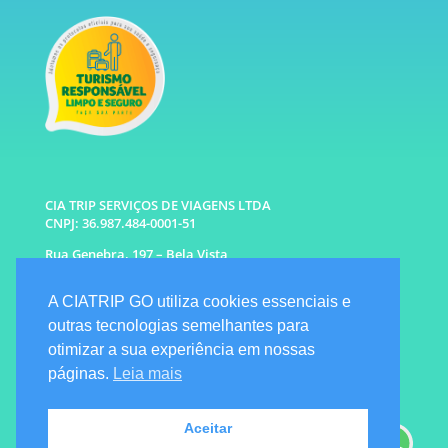
CIA TRIP SERVIÇOS DE VIAGENS LTDA
CNPJ: 36.987.484-0001-51
Rua Genebra, 197 – Bela Vista
São Paulo – SP CEP: 01316-010
A CIATRIP GO utiliza cookies essenciais e
WhatsApp: (11) 96333-6677 |
94341-1314
outras tecnologias semelhantes para
E-mail: info@ciatrip.com
otimizar a sua experiência em nossas
Atendimento Comercial:
páginas.
Leia mais
Segunda à Sexta: 9h às 18h
Sábado e Domingo: 10h as 16h
Emergencial: Seg a Dom das 7h as 22h
Aceitar