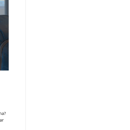
na?
ar