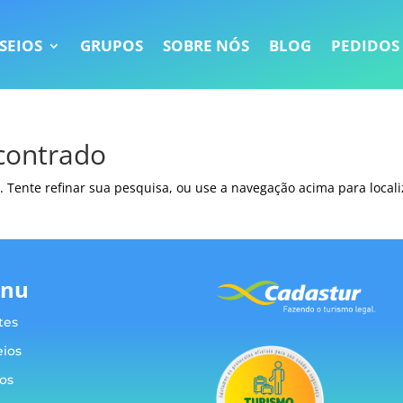
SEIOS
GRUPOS
SOBRE NÓS
BLOG
PEDIDOS
contrado
. Tente refinar sua pesquisa, ou use a navegação acima para locali
nu
tes
eios
os