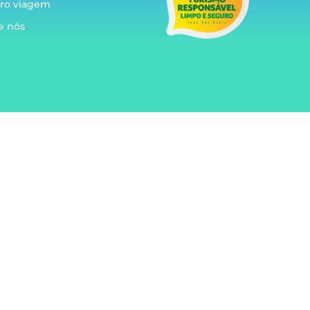
ro viagem
e nós
g