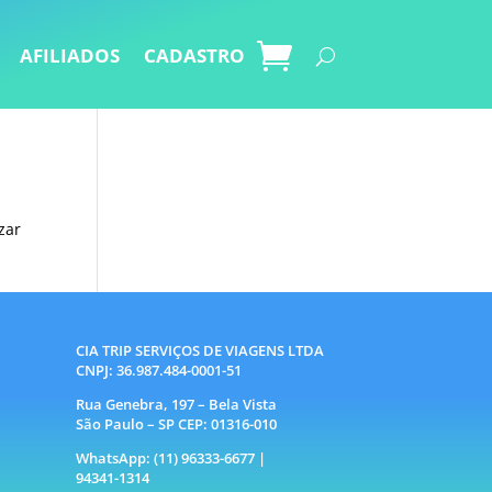
AFILIADOS
CADASTRO
zar
CIA TRIP SERVIÇOS DE VIAGENS LTDA
CNPJ: 36.987.484-0001-51
Rua Genebra, 197 – Bela Vista
São Paulo – SP CEP: 01316-010
WhatsApp: (11) 96333-6677 |
94341-1314