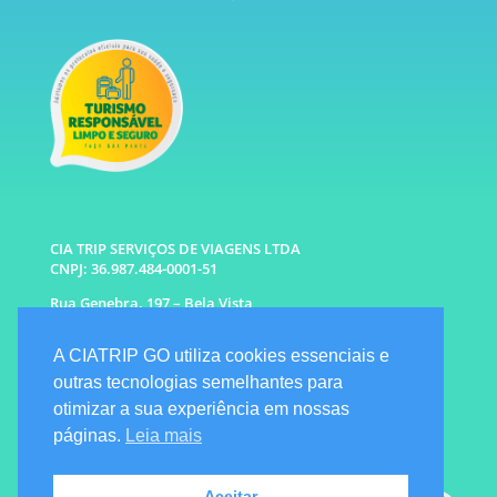
CIA TRIP SERVIÇOS DE VIAGENS LTDA
CNPJ: 36.987.484-0001-51
Rua Genebra, 197 – Bela Vista
São Paulo – SP CEP: 01316-010
A CIATRIP GO utiliza cookies essenciais e
WhatsApp: (11) 96333-6677 |
94341-1314
outras tecnologias semelhantes para
E-mail: info@ciatrip.com
otimizar a sua experiência em nossas
Atendimento Comercial:
páginas.
Leia mais
Segunda à Sexta: 9h às 18h
Sábado e Domingo: 10h as 16h
Emergencial: Seg a Dom das 7h as 22h
Aceitar