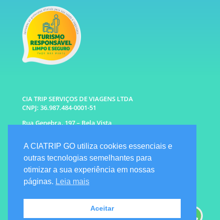
CIA TRIP SERVIÇOS DE VIAGENS LTDA
CNPJ: 36.987.484-0001-51
Rua Genebra, 197 – Bela Vista
São Paulo – SP CEP: 01316-010
A CIATRIP GO utiliza cookies essenciais e
WhatsApp: (11) 96333-6677 |
94341-1314
outras tecnologias semelhantes para
E-mail: info@ciatrip.com
otimizar a sua experiência em nossas
Atendimento Comercial:
páginas.
Leia mais
Segunda à Sexta: 9h às 18h
Sábado e Domingo: 10h as 16h
Emergencial: Seg a Dom das 7h as 22h
Aceitar