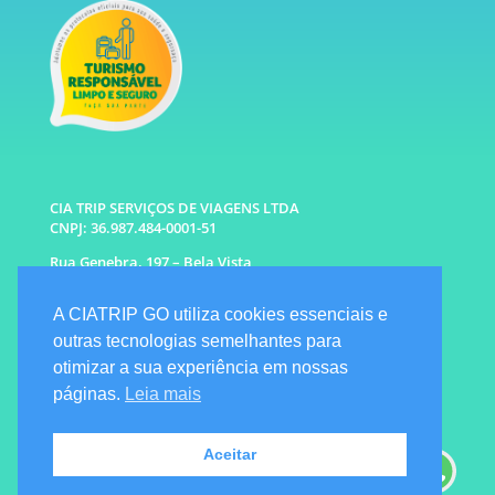
CIA TRIP SERVIÇOS DE VIAGENS LTDA
CNPJ: 36.987.484-0001-51
Rua Genebra, 197 – Bela Vista
São Paulo – SP CEP: 01316-010
A CIATRIP GO utiliza cookies essenciais e
WhatsApp: (11) 96333-6677 |
94341-1314
outras tecnologias semelhantes para
E-mail: info@ciatrip.com
otimizar a sua experiência em nossas
Atendimento Comercial:
páginas.
Leia mais
Segunda à Sexta: 9h às 18h
Sábado e Domingo: 10h as 16h
Emergencial: Seg a Dom das 7h as 22h
Aceitar