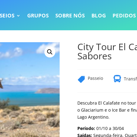
SEIOS
GRUPOS
SOBRE NÓS
BLOG
PEDIDOS
City Tour El C
Sabores

Passeio

Transf
Descubra El Calafate no tour
o Glaciarium e o Ice Bar e fi
Lago Argentino.
Período:
01/10 a 30/04
Saídas:
Segunda-feira, Quarta