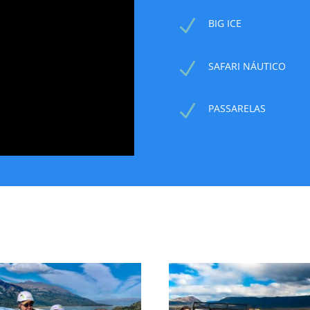
N
BIG ICE
N
SAFARI NÁUTICO
N
PASSARELAS