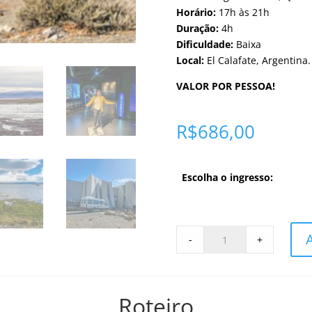
Horário:
17h às 21h
Duração:
4h
Dificuldade:
Baixa
Local:
El Calafate, Argentina.
VALOR POR PESSOA!
R$
686,00
Escolha o ingresso:
City
-
+
Tour
El
Calafate
-
Roteiro