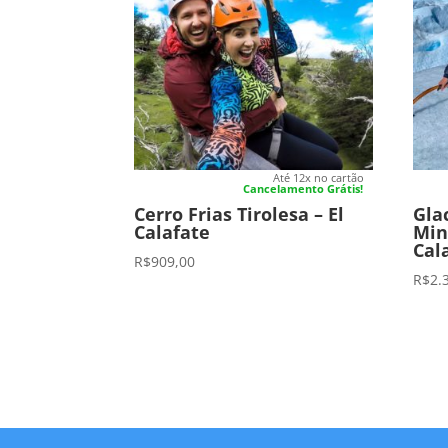
Até 12x no cartão
Cancelamento Grátis!
Cerro Frias Tirolesa – El
Gla
Calafate
Min
Cal
R$
909,00
R$
2.