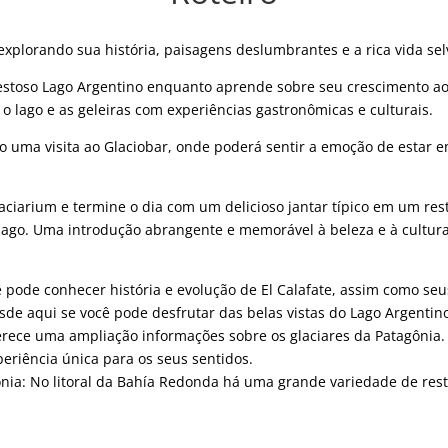
Paisagens
e
Sabores
xplorando sua história, paisagens deslumbrantes e a rica vida se
quantity
jestoso Lago Argentino enquanto aprende sobre seu crescimento 
 lago e as geleiras com experiências gastronômicas e culturais.
o uma visita ao Glaciobar, onde poderá sentir a emoção de estar 
aciarium e termine o dia com um delicioso jantar típico em um res
ago. Uma introdução abrangente e memorável à beleza e à cultura 
 pode conhecer história e evolução de El Calafate, assim como seus 
de aqui se você pode desfrutar das belas vistas do Lago Argentino
erece uma ampliação informações sobre os glaciares da Patagônia.
eriência única para os seus sentidos.
gônia: No litoral da Bahía Redonda há uma grande variedade de re