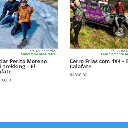
Até 12x no cartão
Até 12x no c
Cancelamento Grátis!
Cancelamento Gr
ciar Perito Moreno
Cerro Frias com 4X4 – 
i trekking – El
Calafate
afate
R$
896,00
394,00