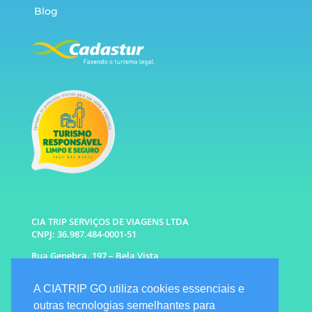
Blog
CIA TRIP SERVIÇOS DE VIAGENS LTDA
CNPJ: 36.987.484-0001-51
Rua Genebra, 197 – Bela Vista
São Paulo – SP CEP: 01316-010
A CIATRIP GO utiliza cookies essenciais e
WhatsApp: (11) 96333-6677 |
94341-1314
outras tecnologias semelhantes para