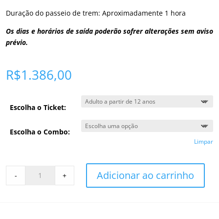
Duração do passeio de trem: Aproximadamente 1 hora
Os dias e horários de saída poderão sofrer alterações sem aviso
prévio.
R$
1.386,00
Escolha o Ticket:
Escolha o Combo:
Limpar
Combo
Adicionar ao carrinho
-
+
Passeios
do
Fim
do