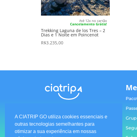
Até 12x no cartão
Cancelamento Grátis!
Trekking Laguna de los Tres – 2
Dias e 1 Noite em Poincenot
R$
3.235,00
Me
Paco
Pass
A CIATRIP GO utiliza cookies essenciais e
Grup
outras tecnologias semelhantes para
Segu
Termos e condições
otimizar a sua experiência em nossas