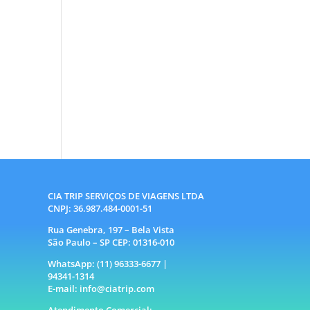
CIA TRIP SERVIÇOS DE VIAGENS LTDA
CNPJ: 36.987.484-0001-51
Rua Genebra, 197 – Bela Vista
São Paulo – SP CEP: 01316-010
WhatsApp: (11) 96333-6677 |
94341-1314
E-mail: info@ciatrip.com