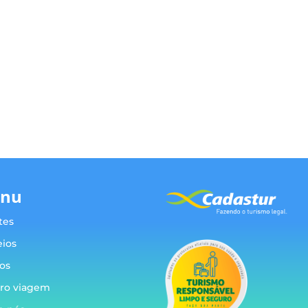
nu
tes
eios
os
ro viagem