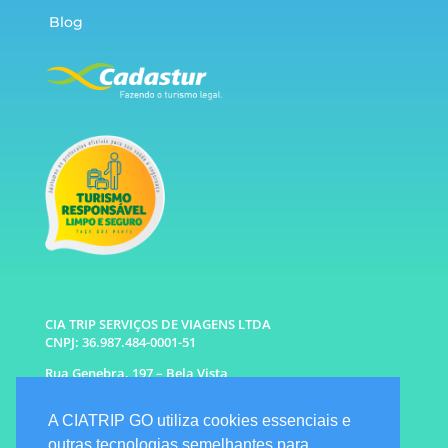
Blog
CIA TRIP SERVIÇOS DE VIAGENS LTDA
CNPJ: 36.987.484-0001-51
Rua Genebra, 197 – Bela Vista
São Paulo – SP CEP: 01316-010
A CIATRIP GO utiliza cookies essenciais e
WhatsApp: (11) 96333-6677 |
94341-1314
outras tecnologias semelhantes para