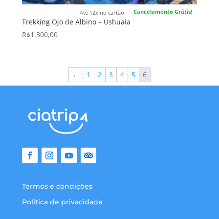
Cancelamento Grátis!
Até 12x no cartão
Trekking Ojo de Albino – Ushuaia
R$
1.300,00
←
1
2
3
4
5
6
Termos e condições
Política de privacidade