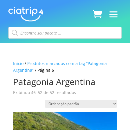
Pesquisar
produtos
Início
/
Produtos marcados com a tag “Patagonia
Argentina”
/ Página 6
Patagonia Argentina
Exibindo 46–52 de 52 resultados