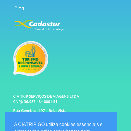
Blog
CIA TRIP SERVIÇOS DE VIAGENS LTDA
CNPJ: 36.987.484-0001-51
Rua Genebra, 197 – Bela Vista
São Paulo – SP CEP: 01316-010
A CIATRIP GO utiliza cookies essenciais e
WhatsApp: (11) 96333-6677 |
94341-1314