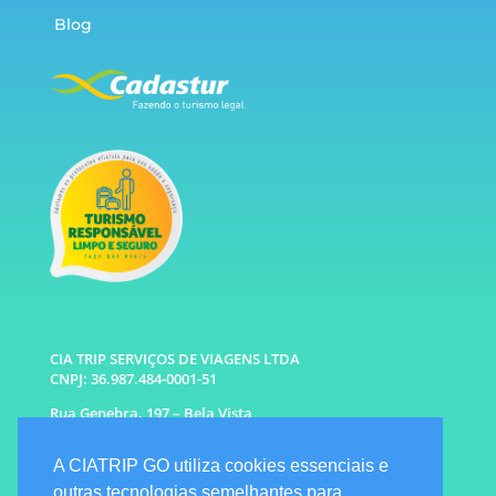
Blog
CIA TRIP SERVIÇOS DE VIAGENS LTDA
CNPJ: 36.987.484-0001-51
Rua Genebra, 197 – Bela Vista
São Paulo – SP CEP: 01316-010
A CIATRIP GO utiliza cookies essenciais e
WhatsApp: (11) 96333-6677 |
94341-1314
outras tecnologias semelhantes para