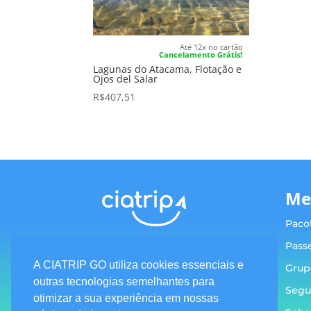
Até 12x no cartão
Cancelamento Grátis!
Lagunas do Atacama, Flotação e
Ojos del Salar
R$
407,51
Me
Paco
Pass
A CIATRIP GO utiliza cookies essenciais e
Grup
outras tecnologias semelhantes para
Segu
Termos e condições
otimizar a sua experiência em nossas