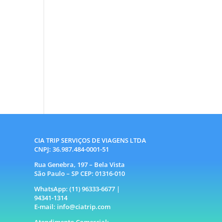
CIA TRIP SERVIÇOS DE VIAGENS LTDA
CNPJ: 36.987.484-0001-51
Rua Genebra, 197 – Bela Vista
São Paulo – SP CEP: 01316-010
WhatsApp: (11) 96333-6677 |
94341-1314
E-mail: info@ciatrip.com