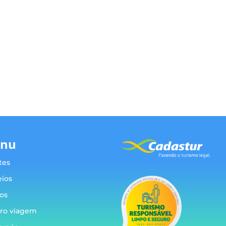
nu
tes
eios
os
ro viagem