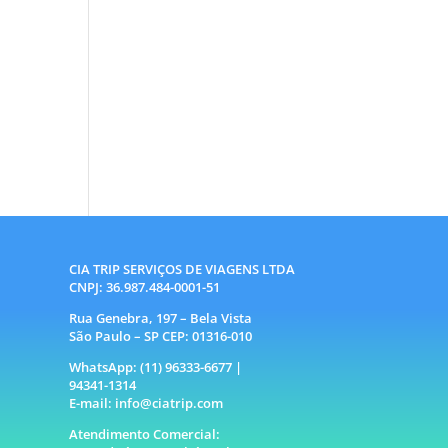
CIA TRIP SERVIÇOS DE VIAGENS LTDA
CNPJ: 36.987.484-0001-51
Rua Genebra, 197 – Bela Vista
São Paulo – SP CEP: 01316-010
WhatsApp: (11) 96333-6677 |
94341-1314
E-mail: info@ciatrip.com
Atendimento Comercial: