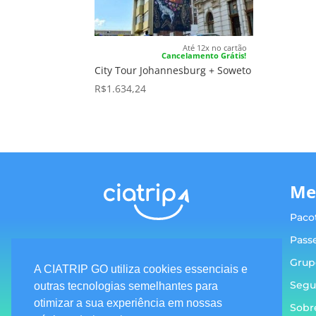
Até 12x no cartão
Cancelamento Grátis!
City Tour Johannesburg + Soweto
R$
1.634,24
Me
Paco
Pass
Grup
A CIATRIP GO utiliza cookies essenciais e
Segu
Termos e condições
outras tecnologias semelhantes para
otimizar a sua experiência em nossas
Sobr
Política de privacidade