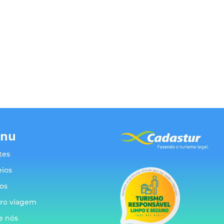
nu
tes
eios
os
ro viagem
e nós