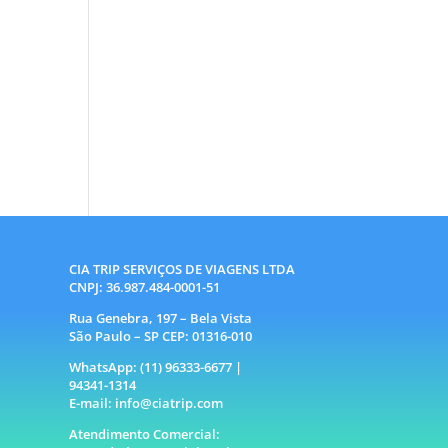
CIA TRIP SERVIÇOS DE VIAGENS LTDA
CNPJ: 36.987.484-0001-51
Rua Genebra, 197 – Bela Vista
São Paulo – SP CEP: 01316-010
WhatsApp: (11) 96333-6677 |
94341-1314
E-mail: info@ciatrip.com
Atendimento Comercial: