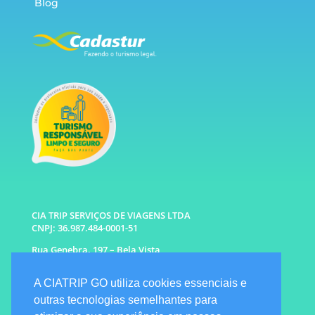
Blog
CIA TRIP SERVIÇOS DE VIAGENS LTDA
CNPJ: 36.987.484-0001-51
Rua Genebra, 197 – Bela Vista
São Paulo – SP CEP: 01316-010
A CIATRIP GO utiliza cookies essenciais e
WhatsApp: (11) 96333-6677 |
94341-1314
outras tecnologias semelhantes para
E-mail: info@ciatrip.com