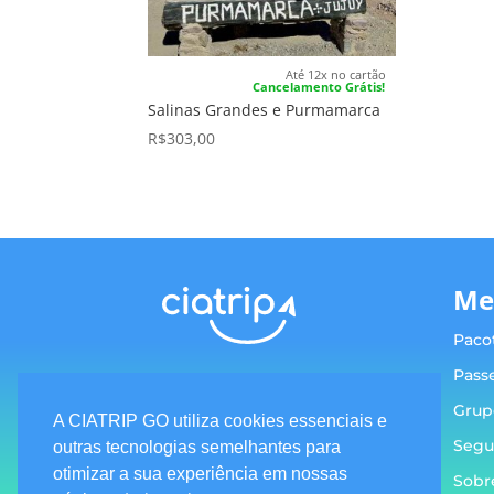
Até 12x no cartão
Cancelamento Grátis!
Salinas Grandes e Purmamarca
R$
303,00
Me
Paco
Pass
Grup
A CIATRIP GO utiliza cookies essenciais e
Segu
Termos e condições
outras tecnologias semelhantes para
otimizar a sua experiência em nossas
Sobr
Política de privacidade