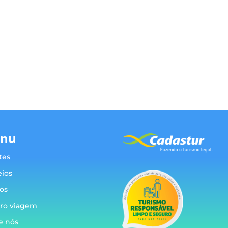
nu
tes
eios
os
ro viagem
e nós