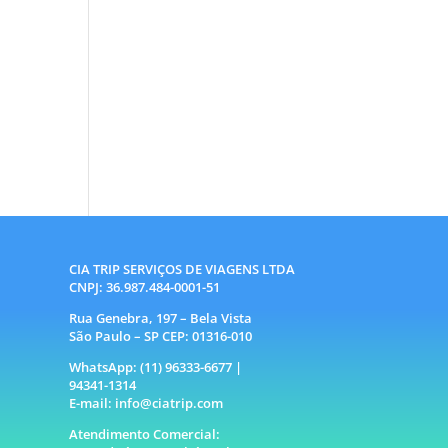
CIA TRIP SERVIÇOS DE VIAGENS LTDA
CNPJ: 36.987.484-0001-51
Rua Genebra, 197 – Bela Vista
São Paulo – SP CEP: 01316-010
WhatsApp: (11) 96333-6677 |
94341-1314
E-mail: info@ciatrip.com
Atendimento Comercial: