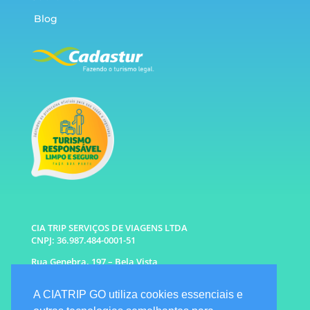
Blog
CIA TRIP SERVIÇOS DE VIAGENS LTDA
CNPJ: 36.987.484-0001-51
Rua Genebra, 197 – Bela Vista
São Paulo – SP CEP: 01316-010
A CIATRIP GO utiliza cookies essenciais e
WhatsApp: (11) 96333-6677 |
94341-1314