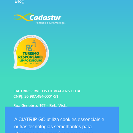
Blog
CIA TRIP SERVIÇOS DE VIAGENS LTDA
CNPJ: 36.987.484-0001-51
Rua Genebra, 197 – Bela Vista
São Paulo – SP CEP: 01316-010
A CIATRIP GO utiliza cookies essenciais e
WhatsApp: (11) 96333-6677 |
94341-1314
outras tecnologias semelhantes para
E-mail: info@ciatrip.com