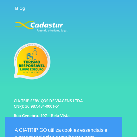
Blog
CIA TRIP SERVIÇOS DE VIAGENS LTDA
CNPJ: 36.987.484-0001-51
Rua Genebra, 197 – Bela Vista
São Paulo – SP CEP: 01316-010
A CIATRIP GO utiliza cookies essenciais e
WhatsApp: (11) 96333-6677 |
94341-1314