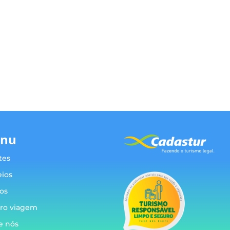
nu
tes
eios
os
ro viagem
e nós