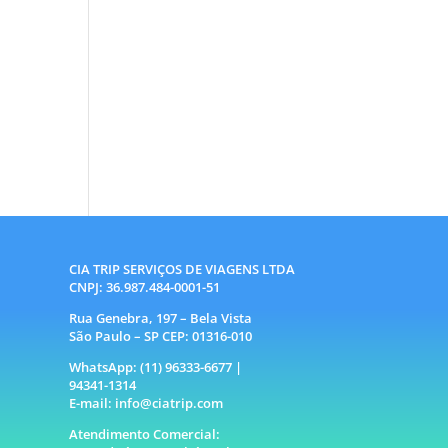
CIA TRIP SERVIÇOS DE VIAGENS LTDA
CNPJ: 36.987.484-0001-51
Rua Genebra, 197 – Bela Vista
São Paulo – SP CEP: 01316-010
WhatsApp: (11) 96333-6677 |
94341-1314
E-mail: info@ciatrip.com
Atendimento Comercial: