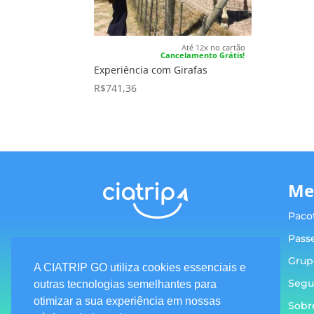
Até 12x no cartão
Cancelamento Grátis!
Experiência com Girafas
R$
741,36
Me
Paco
Pass
Grup
A CIATRIP GO utiliza cookies essenciais e
Segu
Termos e condições
outras tecnologias semelhantes para
otimizar a sua experiência em nossas
Sobr
Política de privacidade