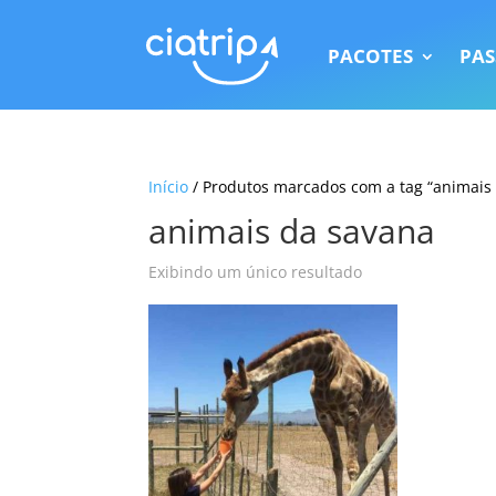
PACOTES
PAS
Início
/ Produtos marcados com a tag “animais
animais da savana
Exibindo um único resultado