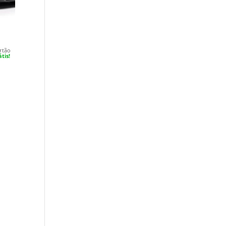
rtão
tis!