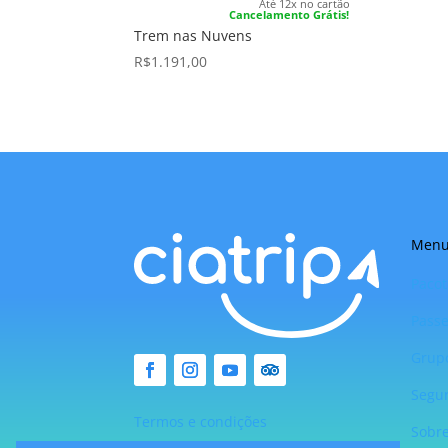
Até 12x no cartão
Cancelamento Grátis!
Trem nas Nuvens
R$
1.191,00
Men
Pacot
Passe
Grup
Segu
Termos e condições
Sobr