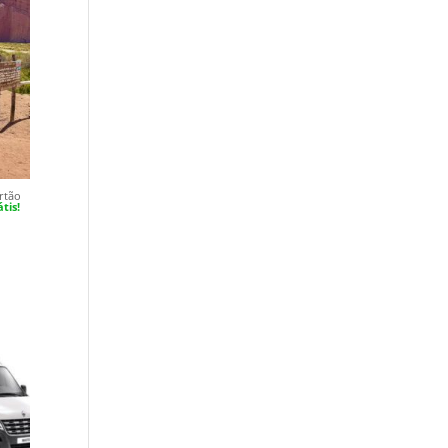
rtão
tis!