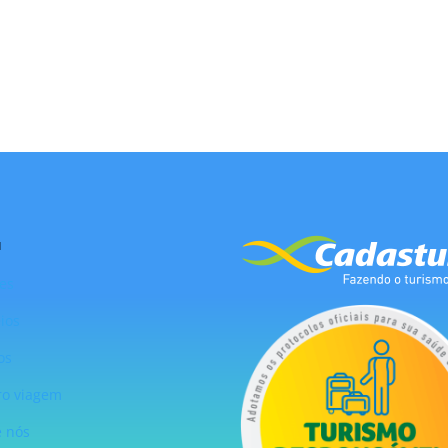
u
es
ios
os
ro viagem
e nós