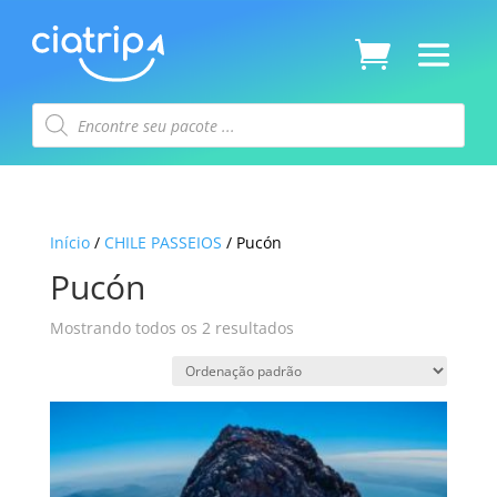
Pesquisar
produtos
Início
/
CHILE PASSEIOS
/ Pucón
Pucón
Mostrando todos os 2 resultados