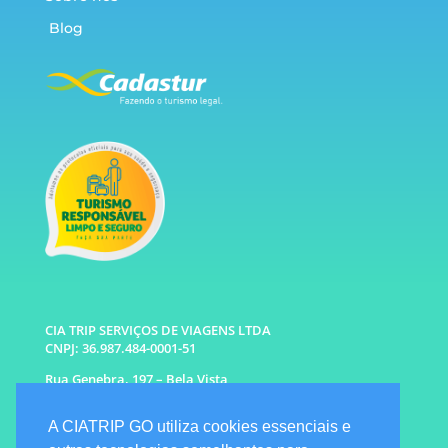
Blog
CIA TRIP SERVIÇOS DE VIAGENS LTDA
CNPJ: 36.987.484-0001-51
Rua Genebra, 197 – Bela Vista
São Paulo – SP CEP: 01316-010
A CIATRIP GO utiliza cookies essenciais e
WhatsApp: (11) 96333-6677 |
94341-1314