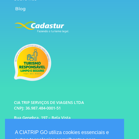
Blog
CIA TRIP SERVIÇOS DE VIAGENS LTDA
CNPJ: 36.987.484-0001-51
Rua Genebra, 197 – Bela Vista
São Paulo – SP CEP: 01316-010
A CIATRIP GO utiliza cookies essenciais e
WhatsApp: (11) 96333-6677 |
94341-1314