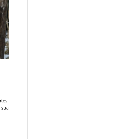
ntes
o sua